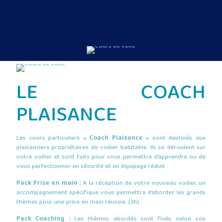
LE COACH
PLAISANCE
Les cours particuliers «
Coach Plaisance
» sont destinés aux
plaisanciers propriétaires de voilier habitable. Ils se déroulent sur
votre voilier et sont faits pour vous permettre d’apprendre ou de
vous perfectionner en sécurité et en équipage réduit.
Pack Prise en main :
A la réception de votre nouveau voilier, un
accompagnement spécifique vous permettra d’aborder les grands
thèmes pour une prise en main réussie. (3h)
Pack Coaching :
Les thèmes abordés sont fixés selon vos